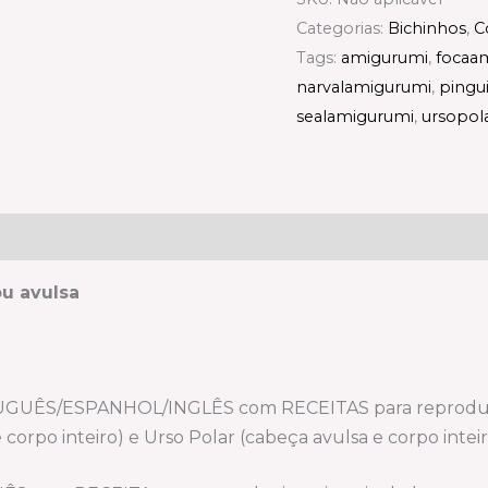
Categorias:
Bichinhos
,
C
Tags:
amigurumi
,
focaa
narvalamigurumi
,
pingu
sealamigurumi
,
ursopol
u avulsa
ÊS/ESPANHOL/INGLÊS com RECEITAS para reproduzir os
e corpo inteiro) e Urso Polar (cabeça avulsa e corpo intei