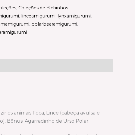
oleções
,
Coleções de Bichinhos
migurumi
,
linceamigurumi
,
lynxamigurumi
,
imamigurumi
,
polarbearamigurumi
,
aramigurumi
 animais Foca, Lince (cabeça avulsa e
ro). Bônus: Agarradinho de Urso Polar.