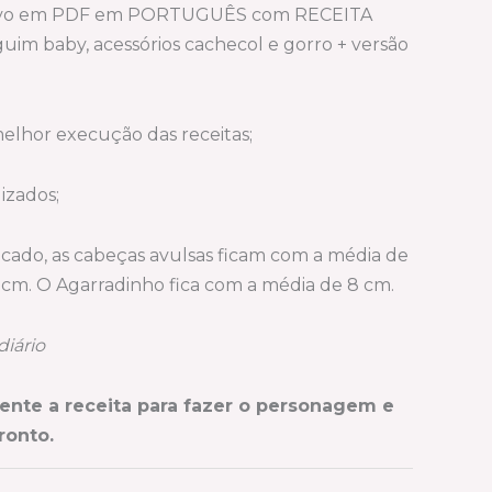
vo em PDF em PORTUGUÊS com RECEITA
guim baby, acessórios cachecol e gorro + versão
melhor execução das receitas;
lizados;
icado, as cabeças avulsas ficam com a média de
5 cm. O Agarradinho fica com a média de 8 cm.
iário
rente a receita para fazer o personagem e
ronto.