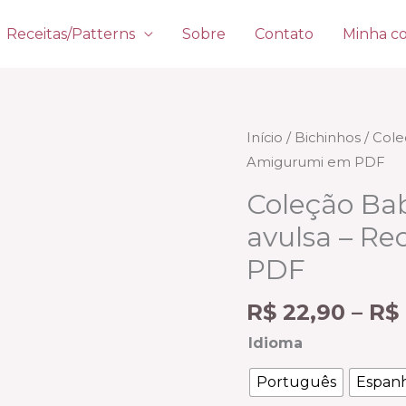
Receitas/Patterns
Sobre
Contato
Minha c
Coleção
Início
/
Bichinhos
/ Cole
Baby
Amigurumi em PDF
Snow
Coleção Ba
-
avulsa – R
completa
ou
PDF
avulsa
R$
22,90
–
R$
-
Receita
Idioma
de
Português
Espan
Amigurumi