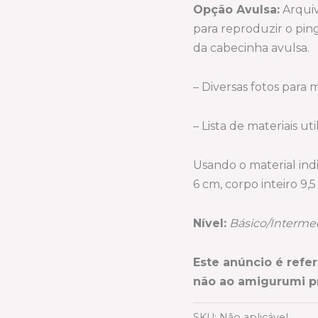
Opção Avulsa:
Arqui
para reproduzir o pin
da cabecinha avulsa.
– Diversas fotos para 
– Lista de materiais uti
Usando o material ind
6 cm, corpo inteiro 9,
Nível:
Básico/Intermed
Este anúncio é refe
não ao amigurumi p
SKU:
Não aplicável