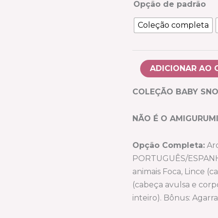
em
Opção de padrão
PDF
Coleção completa
quantidade
ADICIONAR AO 
COLEÇÃO BABY SNOW
NÃO É O AMIGURUM
Opção Completa:
Ar
PORTUGUÊS/ESPANHOL
animais Foca, Lince (c
(cabeça avulsa e corpo
inteiro). Bônus: Agarr