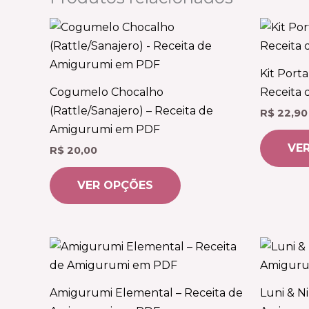
Este
produto
tem
Kit Port
várias
Cogumelo Chocalho
Receita
variantes.
(Rattle/Sanajero) – Receita de
R$
22,90
As
Amigurumi em PDF
opções
VE
R$
20,00
podem
ser
VER OPÇÕES
escolhidas
na
página
Este
do
produto
produto
tem
Amigurumi Elemental – Receita de
Luni & N
várias