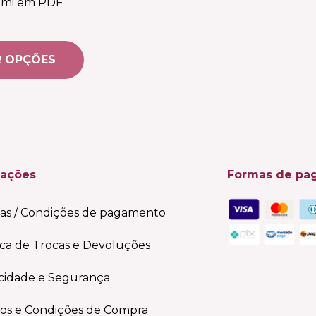
mi em PDF
variantes.
As
opções
R OPÇÕES
podem
ser
escolhidas
na
página
do
mações
Formas de pa
produto
as / Condições de pagamento
ica de Trocas e Devoluções
acidade e Segurança
os e Condições de Compra