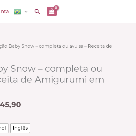
Pesquisar
onta
Faixa
ção Baby Snow – completa ou avulsa – Receita de
de
preço:
by Snow – completa ou
R$ 22,90
eceita de Amigurumi em
através
R$ 45,90
45,90
hol
Inglês