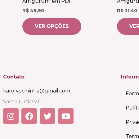
Amigurumi em PDF
Amiguru
variantes.
R$
49,90
R$
31,40
As
opções
VER OPÇÕES
VE
podem
ser
escolhidas
na
página
do
Contato
Infor
produto
karolvocininha@gmail.com
Form
Santa Luzia/MG
Polít
I
F
T
Y
n
a
w
o
Priv
s
c
i
u
t
e
t
t
Term