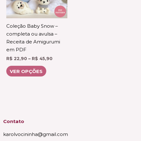
As
opções
podem
ser
Coleção Baby Snow –
escolhidas
completa ou avulsa –
na
Receita de Amigurumi
página
em PDF
do
R$
22,90
–
R$
45,90
produto
VER OPÇÕES
Contato
karolvocininha@gmail.com