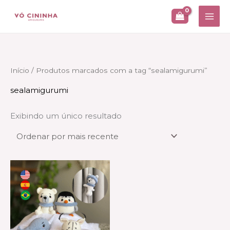
Ir
para
o
conteúdo
Início
/ Produtos marcados com a tag “sealamigurumi”
sealamigurumi
Exibindo um único resultado
Faixa
Este
de
produto
preço:
R$ 22,90
tem
através
várias
R$ 45,90
variantes.