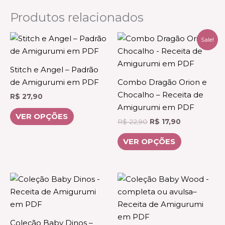
Produtos relacionados
O
O
Este
Este
Sale!
preço
preço
produto
produto
original
atual
era:
é:
tem
tem
Stitch e Angel – Padrão
R$ 22,90.
R$ 17,90.
várias
várias
de Amigurumi em PDF
Combo Dragão Orion e
variantes.
variantes.
Chocalho – Receita de
R$
27,90
As
As
Amigurumi em PDF
opções
opções
VER OPÇÕES
R$
22,90
R$
17,90
podem
podem
ser
ser
VER OPÇÕES
escolhidas
escolhidas
na
na
página
página
Faixa
Este
Este
de
do
do
produto
produto
preço:
produto
produto
R$ 22,90
tem
tem
através
várias
várias
R$ 49,9
Coleção Baby Dinos –