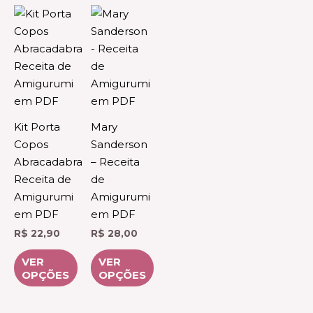
Este
Este
produto
produto
tem
tem
várias
várias
variantes.
variantes.
As
As
opções
opções
Kit Porta
Mary
podem
podem
Copos
Sanderson
ser
ser
Abracadabra
– Receita
escolhidas
escolhidas
Receita de
de
na
na
Amigurumi
Amigurumi
página
página
em PDF
em PDF
do
do
R$
22,90
R$
28,00
produto
produto
VER
VER
OPÇÕES
OPÇÕES