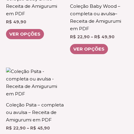
variantes.
variantes.
Receita de Amigurumi
Coleção Baby Wood –
As
As
em PDF
completa ou avulsa–
opções
opções
Receita de Amigurumi
R$
49,90
podem
podem
em PDF
ser
ser
VER OPÇÕES
R$
22,90
–
R$
49,90
escolhidas
escolhidas
na
na
VER OPÇÕES
página
página
do
do
produto
produto
Faixa
Este
de
produto
preço:
R$ 22,90
tem
através
várias
R$ 45,90
variantes.
Coleção Psita – completa
As
ou avulsa – Receita de
opções
Amigurumi em PDF
podem
R$
22,90
–
R$
45,90
ser